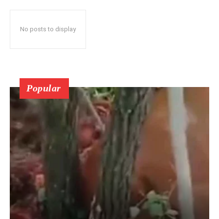
No posts to display
Popular