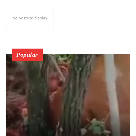
No posts to display
Popular