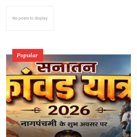
No posts to display
Popular