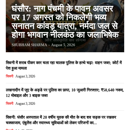
घंसौर: नाग पंचमी के पावन अवसर
पर 17 अगस्त को निकलेगी भव्य
सनातन कांवड़ यात्रा, नर्मदा जल से
होगा भगवान नीलकंठ का जलाभिषेक
SHUBHAM SHARMA
-
August 5, 2026
सिवनी में शराब पीकर कार चला रहा चालक पुलिस के हत्थे चढ़ा: वाहन जब्त; कोर्ट में
पेश हुआ मामला
सिवनी
August 3, 2026
लखनादौन में जुए के अड्डे पर पुलिस का छापा, 10 जुआरी गिरफ्तार; ₹50,640 नकद,
12 मोबाइल और 3 बाइक जब्त
सिवनी
August 3, 2026
सिवनी: घंसौर अस्पताल में 20 वर्षीय युवक की मौत के बाद शव सड़क पर रखकर
चक्काजाम, एंबुलेंस और स्वास्थ्य सुविधाओं को लेकर परिजनों का...