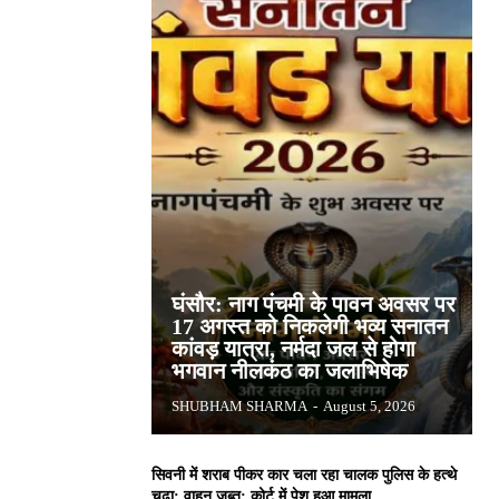
घंसौर: नाग पंचमी के पावन अवसर पर
17 अगस्त को निकलेगी भव्य सनातन
कांवड़ यात्रा, नर्मदा जल से होगा
भगवान नीलकंठ का जलाभिषेक
SHUBHAM SHARMA
-
August 5, 2026
सिवनी में शराब पीकर कार चला रहा चालक पुलिस के हत्थे
चढ़ा: वाहन जब्त; कोर्ट में पेश हुआ मामला