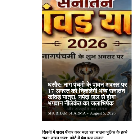
घंसौर: नाग पंचमी के पावन अवसर पर
17 अगस्त को निकलेगी भव्य सनातन
कांवड़ यात्रा, नर्मदा जल से होगा
भगवान नीलकंठ का जलाभिषेक
SHUBHAM SHARMA
-
August 5, 2026
सिवनी में शराब पीकर कार चला रहा चालक पुलिस के हत्थे
चढ़ा: वाहन जब्त; कोर्ट में पेश हुआ मामला