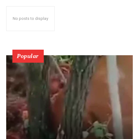
No posts to display
Popular