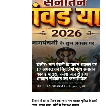
घंसौर: नाग पंचमी के पावन अवसर पर
17 अगस्त को निकलेगी भव्य सनातन
कांवड़ यात्रा, नर्मदा जल से होगा
भगवान नीलकंठ का जलाभिषेक
SHUBHAM SHARMA
-
August 5, 2026
सिवनी में शराब पीकर कार चला रहा चालक पुलिस के हत्थे
चढ़ा: वाहन जब्त; कोर्ट में पेश हुआ मामला