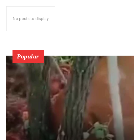
No posts to display
Popular