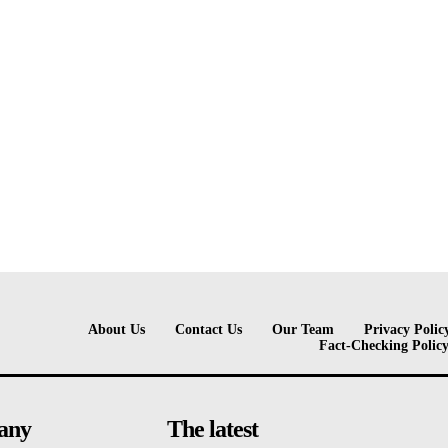
About Us
Contact Us
Our Team
Privacy Polic
Fact-Checking Polic
any
The latest