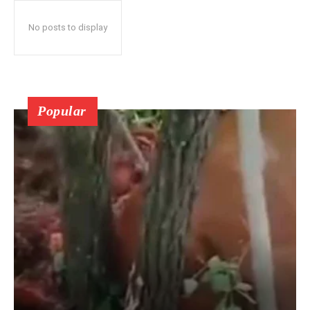
No posts to display
Popular