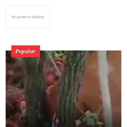
No posts to display
Popular