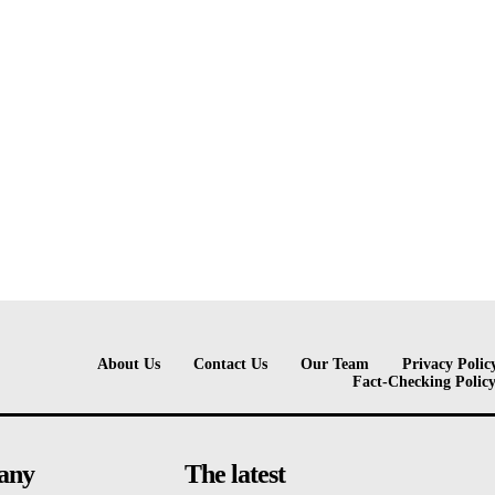
About Us
Contact Us
Our Team
Privacy Polic
Fact-Checking Polic
any
The latest