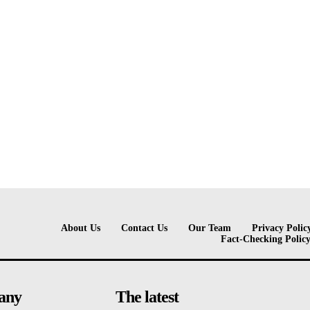
About Us
Contact Us
Our Team
Privacy Polic
Fact-Checking Polic
any
The latest