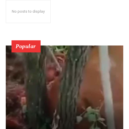
No posts to display
Popular