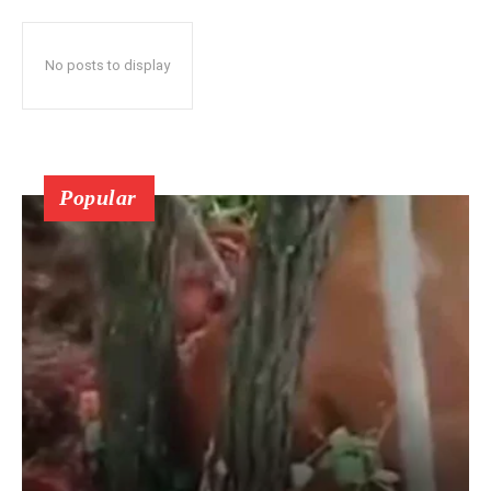
No posts to display
Popular