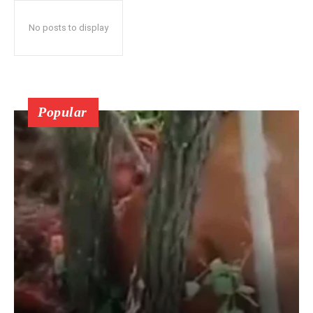
No posts to display
Popular