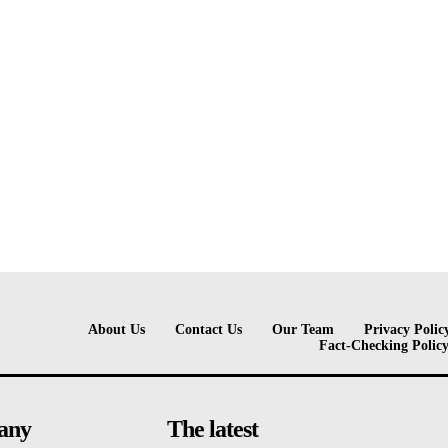
About Us
Contact Us
Our Team
Privacy Polic
Fact-Checking Polic
any
The latest