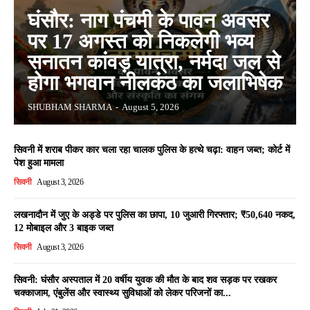
घंसौर: नाग पंचमी के पावन अवसर
पर 17 अगस्त को निकलेगी भव्य
सनातन कांवड़ यात्रा, नर्मदा जल से
होगा भगवान नीलकंठ का जलाभिषेक
SHUBHAM SHARMA
-
August 5, 2026
सिवनी में शराब पीकर कार चला रहा चालक पुलिस के हत्थे चढ़ा: वाहन जब्त; कोर्ट में
पेश हुआ मामला
सिवनी
August 3, 2026
लखनादौन में जुए के अड्डे पर पुलिस का छापा, 10 जुआरी गिरफ्तार; ₹50,640 नकद,
12 मोबाइल और 3 बाइक जब्त
सिवनी
August 3, 2026
सिवनी: घंसौर अस्पताल में 20 वर्षीय युवक की मौत के बाद शव सड़क पर रखकर
चक्काजाम, एंबुलेंस और स्वास्थ्य सुविधाओं को लेकर परिजनों का...