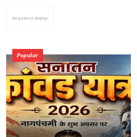
No posts to display
Popular