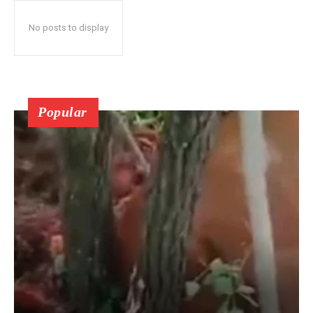
No posts to display
Popular