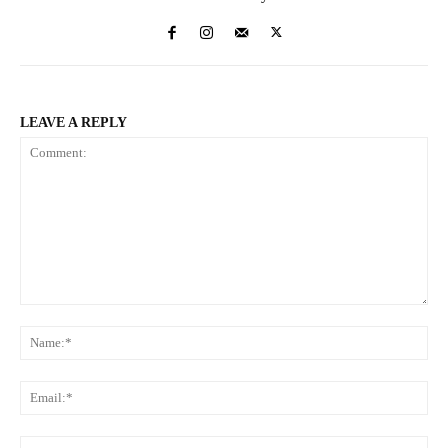
LEAVE A REPLY
Comment:
Na
Ema
Web