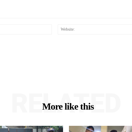
Email:*
RELATED
More like this