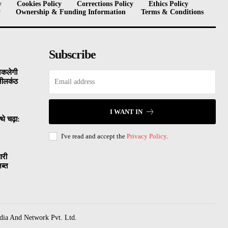
y
Cookies Policy
Corrections Policy
Ethics Policy
y
Ownership & Funding Information
Terms & Conditions
Subscribe
िकलेगी
 नीलकंठ
I WANT IN
थे चढ़ा:
I've read and accept the
Privacy Policy
.
आरी
ब्त
dia And Network Pvt. Ltd.