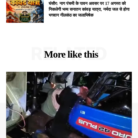
घंसौर: नाग पंचमी के पावन अवसर पर 17 अगस्त को
निकलेगी भव्य सनातन कांवड़ यात्रा, नर्मदा जल से होगा
भगवान नीलकंठ का जलाभिषेक
RELATED
More like this