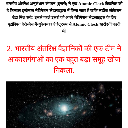
भारतीय अंतरिक्ष अनुसंधान संगठन (इसरो) ने एक Atomic Clock विकसित की
है जिसका इस्तेमाल नैविगेशन सैटलाइट्स में किया जाता है ताकि सटीक लोकेशन
डेटा मिल सके. इससे पहले इसरो को अपने नैविगेशन सैटलाइट्स के लिए
यूरोपियन ऐरोस्पेस मैन्युफैक्चरर ऐस्ट्रियम से Atomic Clock ख़रीदनी पड़ती
थी.
2. भारतीय अंतरिक्ष वैज्ञानिकों की एक टीम ने
आकाशगंगाओं का एक बहुत बड़ा समूह खोज
निकला.