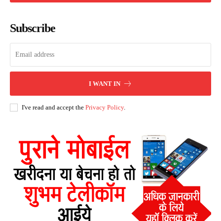
Subscribe
I WANT IN
I've read and accept the
Privacy Policy
.