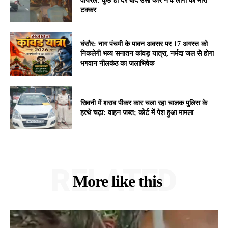
वायरल: कुछ ही देर बाद उसी कार ने 4 लोगों को मारी
टक्कर
घंसौर: नाग पंचमी के पावन अवसर पर 17 अगस्त को
निकलेगी भव्य सनातन कांवड़ यात्रा, नर्मदा जल से होगा
भगवान नीलकंठ का जलाभिषेक
सिवनी में शराब पीकर कार चला रहा चालक पुलिस के
हत्थे चढ़ा: वाहन जब्त; कोर्ट में पेश हुआ मामला
RELATED
More like this