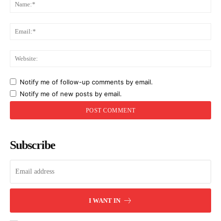
Na
Ema
Web
Notify me of follow-up comments by email.
Notify me of new posts by email.
Subscribe
I WANT IN