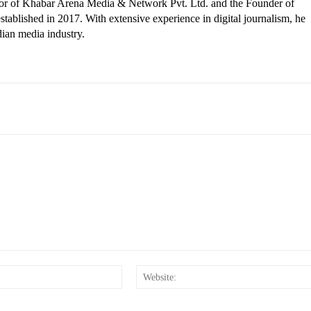
ctor of Khabar Arena Media & Network Pvt. Ltd. and the Founder of
tablished in 2017. With extensive experience in digital journalism, he
dian media industry.
Email:*