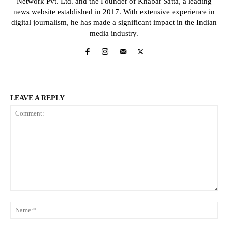
Network Pvt. Ltd. and the Founder of Khabar Satta, a leading
news website established in 2017. With extensive experience in
digital journalism, he has made a significant impact in the Indian
media industry.
LEAVE A REPLY
Comment:
Na