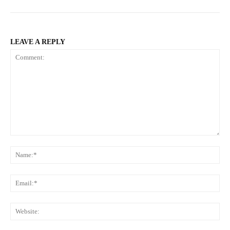
LEAVE A REPLY
Comment:
Na
Ema
Web