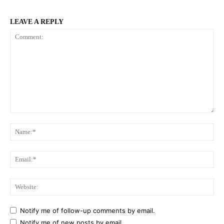
LEAVE A REPLY
Comment:
Na
Ema
Web
Notify me of follow-up comments by email.
Notify me of new posts by email.