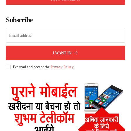
Subscribe
I WANT IN
I've read and accept the
Privacy Policy
.