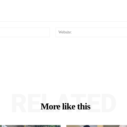
Email:*
RELATED
More like this