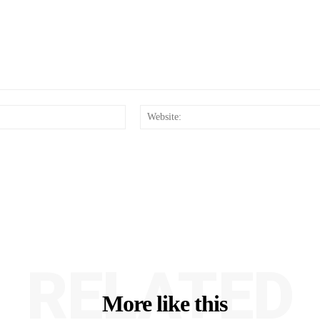
Email:*
RELATED
More like this