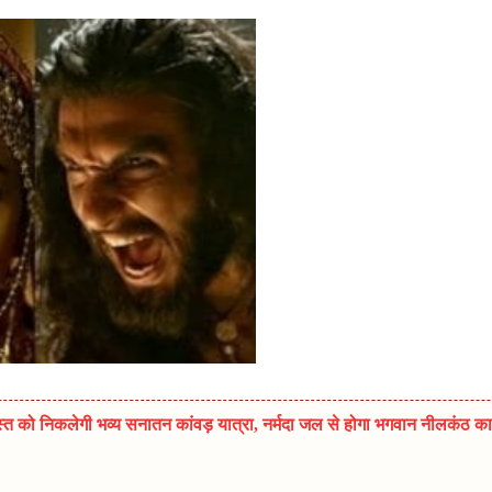
त को निकलेगी भव्य सनातन कांवड़ यात्रा, नर्मदा जल से होगा भगवान नीलकंठ का