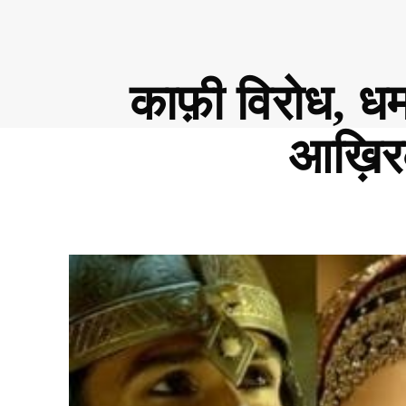
काफ़ी विरोध, ध
आख़िरक