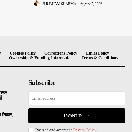
SHUBHAM SHARMA
-
August 7, 2026
y
Cookies Policy
Corrections Policy
Ethics Policy
y
Ownership & Funding Information
Terms & Conditions
Subscribe
ैक्टर
ती
का शिकार,
I WANT IN
I've read and accept the
Privacy Policy
.