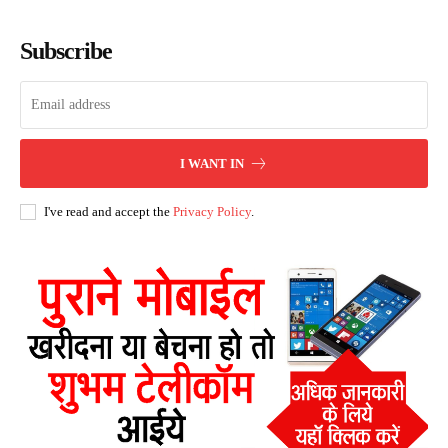
Subscribe
I WANT IN
I've read and accept the
Privacy Policy
.