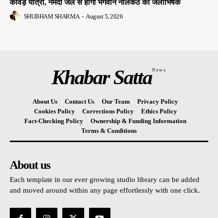
कांवड़ यात्रा, नर्मदा जल से होगा भगवान नीलकंठ का जलाभिषेक
SHUBHAM SHARMA
-
August 5, 2026
Khabar Satta
News
About Us
Contact Us
Our Team
Privacy Policy
Cookies Policy
Corrections Policy
Ethics Policy
Fact-Checking Policy
Ownership & Funding Information
Terms & Conditions
About us
Each template in our ever growing studio library can be added
and moved around within any page effortlessly with one click.