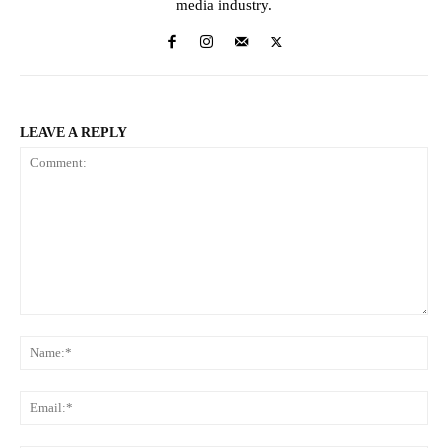
media industry.
LEAVE A REPLY
Comment:
Na
Ema