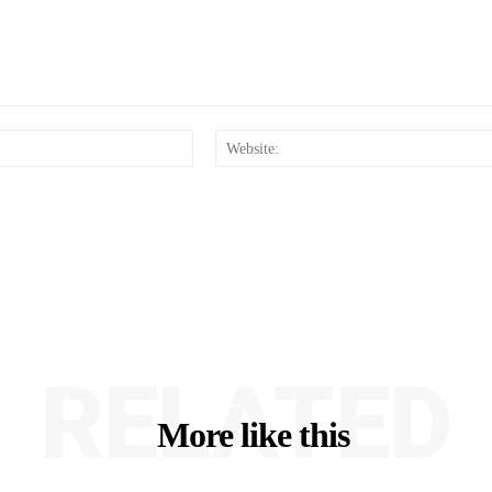
Email:*
RELATED
More like this