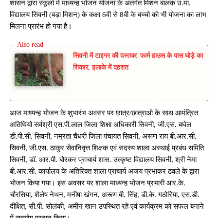
शासन द्वारा स्कूलो मे माध्यन्ह भोजन योजना के अंतर्गत मिशन बालक उ.मा.
विद्यालय सिवनी (बड़ा मिशन) के कक्षा 6वी से 8वी के बच्चो को भी योजना का लाभ
मिलना प्रारंभ हो गया है।
सिवनी में टाइगर की दस्तक! फार्म हाउस के पास घोड़े का
शिकार, इलाके में दहशत
आज माध्यन्ह भोजन के शुभारंभ अवसर पर छात्र/छात्राओ के साथ आमंत्रित
अतिथियो सर्वश्री एस.पी.लाल जिला शिक्षा अधिकारी सिवनी, जी.एस. बघेल
डी.पी.सी. सिवनी, नम्रता चैधरी जिला पंचायत सिवनी, अरूण राय बी.आर.सी.
सिवनी, जी.एस. ठाकुर सेवानिवृत्त शिक्षक एवं सदस्य शाला अस्थाई प्रबंध समिति
सिवनी, डाॅ. आर.पी. बोरकर प्राचार्य शास. उत्कृष्ट विद्यालय सिवनी, श्री नेमा
बी.आर.सी. कार्यालय के अतिरिक्त शाला प्राचार्य अजय प्रभाकर ढवले के द्वारा
भोजन किया गया। इस अवसर पर शाला माध्यन्ह भोजन प्रभारी आर.के.
चौरसिया, शैलेष नेथन, मनीषा खंगन, अरूण बी. सिंह, डी.के. गठोरिया, एस.डी.
दीक्षित, सी.पी. सोलंकी, अमीन खान उपस्थित रहे एवं कार्यक्रम को सफल बनाने
में सहयोग प्रदान किया।