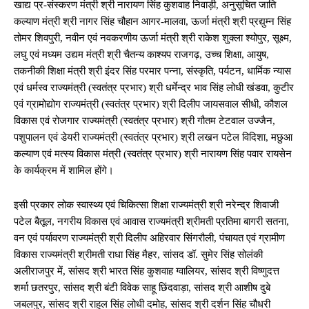
खाद्य प्र-संस्करण मंत्री श्री नारायण सिंह कुशवाह निवाड़ी, अनुसूचित जाति
कल्याण मंत्री श्री नागर सिंह चौहान आगर-मालवा, ऊर्जा मंत्री श्री प्रद्युम्न सिंह
तोमर शिवपुरी, नवीन एवं नवकरणीय ऊर्जा मंत्री श्री राकेश शुक्ला श्योपुर, सूक्ष्म,
लघु एवं मध्यम उद्यम मंत्री श्री चैतन्य काश्यप राजगढ़, उच्च शिक्षा, आयुष,
तकनीकी शिक्षा मंत्री श्री इंदर सिंह परमार पन्ना, संस्कृति, पर्यटन, धार्मिक न्यास
एवं धर्मस्व राज्यमंत्री (स्वतंत्र प्रभार) श्री धर्मेन्द्र भाव सिंह लोधी खंडवा, कुटीर
एवं ग्रामोद्योग राज्यमंत्री (स्वतंत्र प्रभार) श्री दिलीप जायसवाल सीधी, कौशल
विकास एवं रोजगार राज्यमंत्री (स्वतंत्र प्रभार) श्री गौतम टेटवाल उज्जैन,
पशुपालन एवं डेयरी राज्यमंत्री (स्वतंत्र प्रभार) श्री लखन पटेल विदिशा, मछुआ
कल्याण एवं मत्स्य विकास मंत्री (स्वतंत्र प्रभार) श्री नारायण सिंह पवार रायसेन
के कार्यक्रम में शामिल होंगे।
इसी प्रकार लोक स्वास्थ्य एवं चिकित्सा शिक्षा राज्यमंत्री श्री नरेन्द्र शिवाजी
पटेल बैतूल, नगरीय विकास एवं आवास राज्यमंत्री श्रीमती प्रतिमा बागरी सतना,
वन एवं पर्यावरण राज्यमंत्री श्री दिलीप अहिरवार सिंगरौली, पंचायत एवं ग्रामीण
विकास राज्यमंत्री श्रीमती राधा सिंह मैहर, सांसद डॉ. सुमेर सिंह सोलंकी
अलीराजपुर में, सांसद श्री भारत सिंह कुशवाह ग्वालियर, सांसद श्री विष्णुदत्त
शर्मा छतरपुर, सांसद श्री बंटी विवेक साहू छिंदवाड़ा, सांसद श्री आशीष दुबे
जबलपुर, सांसद श्री राहुल सिंह लोधी दमोह, सांसद श्री दर्शन सिंह चौधरी