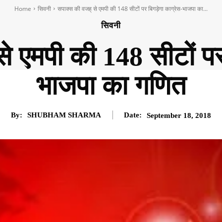
Home
सिवनी
सपाक्स की वजह् से एमपी की 148 सीटों पर बिगड़ेगा काग्रेस-भाजपा का...
सिवनी
े एमपी की 148 सीटों पर
भाजपा का गणित
By:
SHUBHAM SHARMA
Date:
September 18, 2018