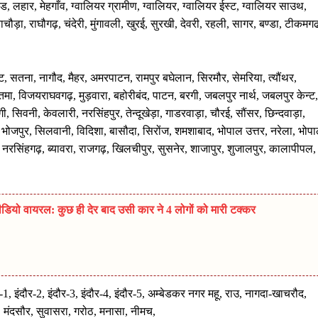
्ड, लहार, मेहगाँव, ग्वालियर ग्रामीण, ग्वालियर, ग्वालियर ईस्ट, ग्वालियर साउथ,
चौड़ा, राघौगढ़, चंदेरी, मुंगावली, खुरई, सुरखी, देवरी, रहली, सागर, बण्डा, टीकमग
ूट, सतना, नागौद, मैहर, अमरपाटन, रामपुर बघेलान, सिरमौर, सेमरिया, त्यौंथर,
ौतमा, विजयराघवगढ़, मुड़वारा, बहोरीबंद, पाटन, बरगी, जबलपुर नार्थ, जबलपुर केन्ट,
 सिवनी, केवलारी, नरसिंहपुर, तेन्दूखेड़ा, गाडरवाड़ा, चौरई, सौंसर, छिन्दवाड़ा,
, भोजपुर, सिलवानी, विदिशा, बासौदा, सिरोंज, शमशाबाद, भोपाल उत्तर, नरेला, भोप
ोर, नरसिंहगढ़, ब्यावरा, राजगढ़, खिलचीपुर, सुसनेर, शाजापुर, शुजालपुर, कालापीपल,
डियो वायरल: कुछ ही देर बाद उसी कार ने 4 लोगों को मारी टक्कर
1, इंदौर-2, इंदौर-3, इंदौर-4, इंदौर-5, अम्बेडकर नगर महू, राउ, नागदा-खाचरौद,
 मंदसौर, सुवासरा, गरोठ, मनासा, नीमच,