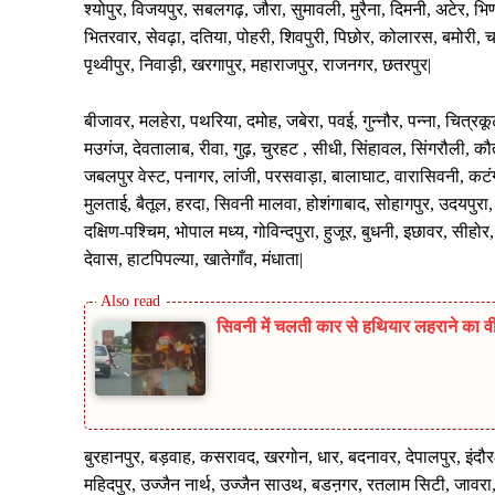
श्योपुर, विजयपुर, सबलगढ़, जौरा, सुमावली, मुरैना, दिमनी, अटेर, भिण
भितरवार, सेवढ़ा, दतिया, पोहरी, शिवपुरी, पिछोर, कोलारस, बमोरी, चा
पृथ्वीपुर, निवाड़ी, खरगापुर, महाराजपुर, राजनगर, छतरपुर|
बीजावर, मलहेरा, पथरिया, दमोह, जबेरा, पवई, गुन्नौर, पन्ना, चित्रक
मउगंज, देवतालाब, रीवा, गुढ़, चुरहट , सीधी, सिंहावल, सिंगरौली, क
जबलपुर वेस्ट, पनागर, लांजी, परसवाड़ा, बालाघाट, वारासिवनी, कटंगी,
मुलताई, बैतूल, हरदा, सिवनी मालवा, होशंगाबाद, सोहागपुर, उदयपुरा
दक्षिण-पश्चिम, भोपाल मध्य, गोविन्दपुरा, हुजूर, बुधनी, इछावर, सीह
देवास, हाटपिपल्या, खातेगाँव, मंधाता|
सिवनी में चलती कार से हथियार लहराने का वी
बुरहानपुर, बड़वाह, कसरावद, खरगोन, धार, बदनावर, देपालपुर, इंदौर-
महिदपुर, उज्जैन नार्थ, उज्जैन साउथ, बडऩगर, रतलाम सिटी, जावरा,