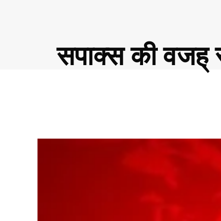
सपाक्स की वजह् स