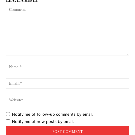
LEAVE A REPLY
Comment:
Na
Ema
Web
Notify me of follow-up comments by email.
Notify me of new posts by email.