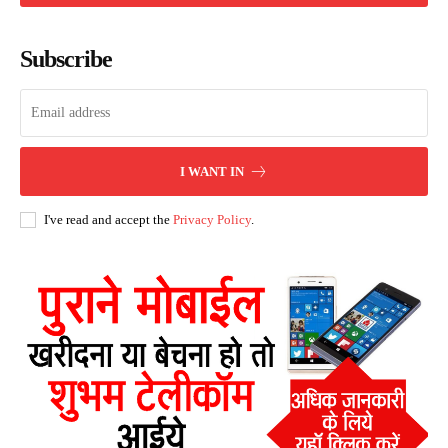
Subscribe
I WANT IN
I've read and accept the
Privacy Policy
.