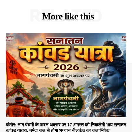
RELATED
More like this
घंसौर: नाग पंचमी के पावन अवसर पर 17 अगस्त को निकलेगी भव्य सनातन
कांवड़ यात्रा, नर्मदा जल से होगा भगवान नीलकंठ का जलाभिषेक