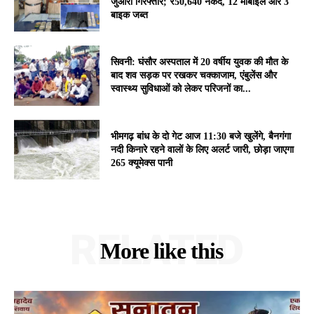
जुआरी गिरफ्तार; ₹50,640 नकद, 12 मोबाइल और 3
बाइक जब्त
सिवनी: घंसौर अस्पताल में 20 वर्षीय युवक की मौत के
बाद शव सड़क पर रखकर चक्काजाम, एंबुलेंस और
स्वास्थ्य सुविधाओं को लेकर परिजनों का...
भीमगढ़ बांध के दो गेट आज 11:30 बजे खुलेंगे, बैनगंगा
नदी किनारे रहने वालों के लिए अलर्ट जारी, छोड़ा जाएगा
265 क्यूमेक्स पानी
RELATED
More like this