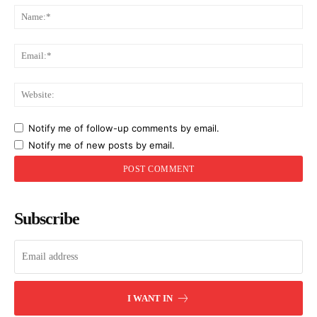
Na
Ema
Web
Notify me of follow-up comments by email.
Notify me of new posts by email.
Subscribe
I WANT IN