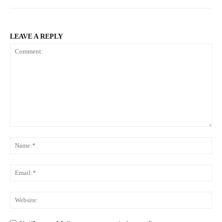
LEAVE A REPLY
Comment:
Na
Ema
Web