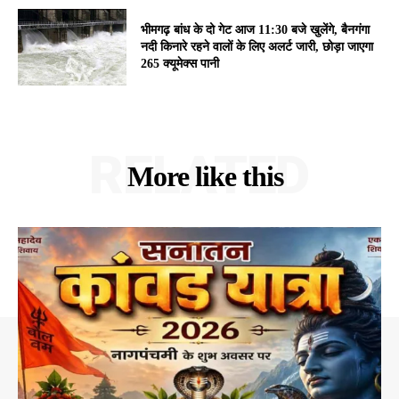
भीमगढ़ बांध के दो गेट आज 11:30 बजे खुलेंगे, बैनगंगा
नदी किनारे रहने वालों के लिए अलर्ट जारी, छोड़ा जाएगा
265 क्यूमेक्स पानी
RELATED
More like this