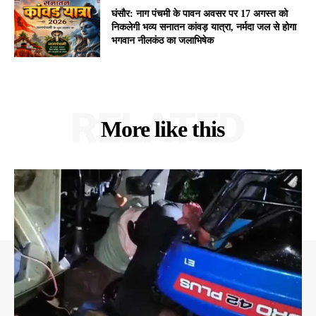
घंसौर: नाग पंचमी के पावन अवसर पर 17 अगस्त को
निकलेगी भव्य सनातन कांवड़ यात्रा, नर्मदा जल से होगा
भगवान नीलकंठ का जलाभिषेक
RELATED
More like this