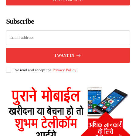
Subscribe
I WANT IN
I've read and accept the
Privacy Policy
.