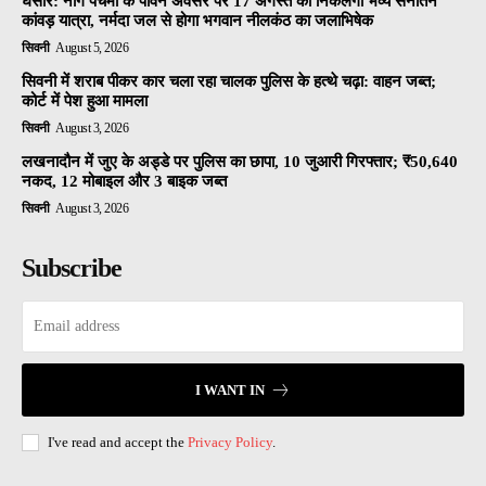
घंसौर: नाग पंचमी के पावन अवसर पर 17 अगस्त को निकलेगी भव्य सनातन
कांवड़ यात्रा, नर्मदा जल से होगा भगवान नीलकंठ का जलाभिषेक
सिवनी
August 5, 2026
सिवनी में शराब पीकर कार चला रहा चालक पुलिस के हत्थे चढ़ा: वाहन जब्त;
कोर्ट में पेश हुआ मामला
सिवनी
August 3, 2026
लखनादौन में जुए के अड्डे पर पुलिस का छापा, 10 जुआरी गिरफ्तार; ₹50,640
नकद, 12 मोबाइल और 3 बाइक जब्त
सिवनी
August 3, 2026
Subscribe
I WANT IN
I've read and accept the
Privacy Policy
.