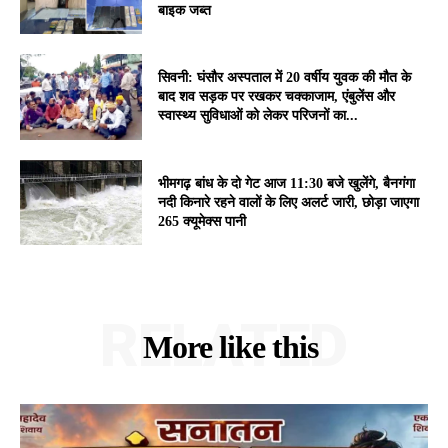
बाइक जब्त
सिवनी: घंसौर अस्पताल में 20 वर्षीय युवक की मौत के
बाद शव सड़क पर रखकर चक्काजाम, एंबुलेंस और
स्वास्थ्य सुविधाओं को लेकर परिजनों का...
भीमगढ़ बांध के दो गेट आज 11:30 बजे खुलेंगे, बैनगंगा
नदी किनारे रहने वालों के लिए अलर्ट जारी, छोड़ा जाएगा
265 क्यूमेक्स पानी
RELATED
More like this